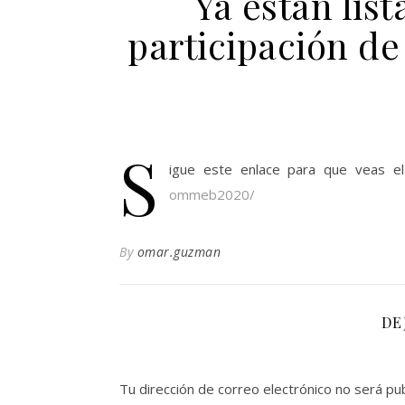
Ya están list
participación d
S
igue este enlace para que veas el
ommeb2020/
By
omar.guzman
DE
Tu dirección de correo electrónico no será pub