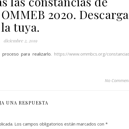
as las constancias de
e OMMEB 2020. Descarga
la tuya.
diciembre 2, 2019
 proceso para realizarlo.
https://www.ommbcs.org/constancia
No Commen
JA UNA RESPUESTA
licada.
Los campos obligatorios están marcados con
*