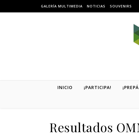
Skip to content
GALERÍA MULTIMEDIA
NOTICIAS
SOUVENIRS
INICIO
¡PARTICIPA!
¡PREPÁ
Resultados OMM